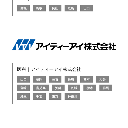
島根
鳥取
岡山
広島
山口
医科｜アイティーアイ株式会社
山口
福岡
佐賀
長崎
熊本
大分
宮崎
鹿児島
沖縄
茨城
栃木
群馬
埼玉
千葉
東京
神奈川