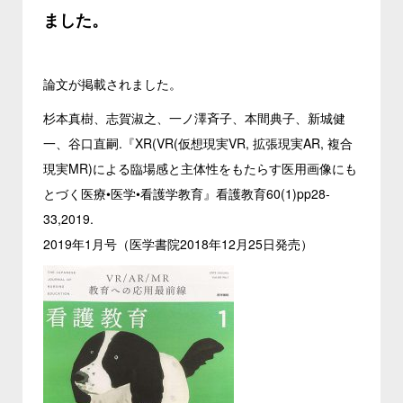
ました。
論文が掲載されました。
杉本真樹、志賀淑之、一ノ澤斉子、本間典子、新城健
一、谷口直嗣.『XR(VR(仮想現実VR, 拡張現実AR, 複合
現実MR)による臨場感と主体性をもたらす医用画像にも
とづく医療•医学•看護学教育』看護教育60(1)pp28-
33,2019.
2019年1月号（医学書院2018年12月25日発売）