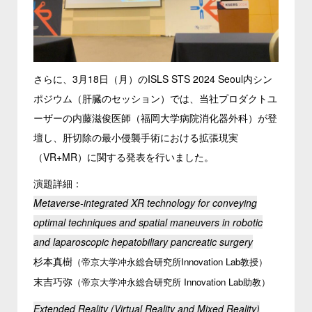
さらに、3月18日（月）のISLS STS 2024 Seoul内シン
ポジウム（肝臓のセッション）では、当社プロダクトユ
ーザーの内藤滋俊医師（福岡大学病院消化器外科）が登
壇し、肝切除の最小侵襲手術における拡張現実
（VR+MR）に関する発表を行いました。
演題詳細：
Metaverse-integrated XR technology for conveying
optimal techniques and spatial maneuvers in robotic
and laparoscopic hepatobiliary pancreatic surgery
杉本真樹
（帝京大学冲永総合研究所Innovation Lab教授）
末吉巧弥
（帝京大学冲永総合研究所 Innovation Lab助教）
Extended Reality (Virtual Reality and Mixed Reality)