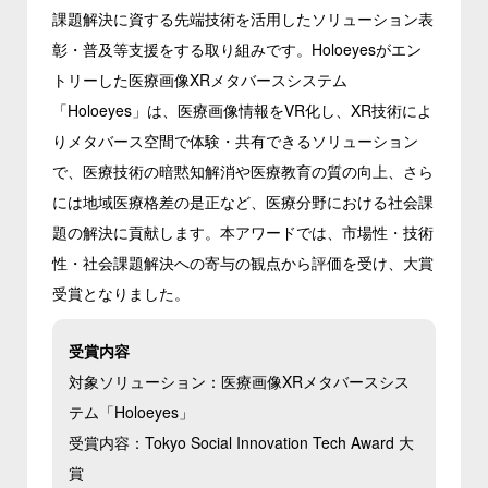
課題解決に資する先端技術を活用したソリューション表
彰・普及等支援をする取り組みです。Holoeyesがエン
トリーした医療画像XRメタバースシステム
「Holoeyes」は、医療画像情報をVR化し、XR技術によ
りメタバース空間で体験・共有できるソリューション
で、医療技術の暗黙知解消や医療教育の質の向上、さら
には地域医療格差の是正など、医療分野における社会課
題の解決に貢献します。本アワードでは、市場性・技術
性・社会課題解決への寄与の観点から評価を受け、大賞
受賞となりました。
受賞内容
対象ソリューション：医療画像XRメタバースシス
テム「Holoeyes」
受賞内容：Tokyo Social Innovation Tech Award 大
賞