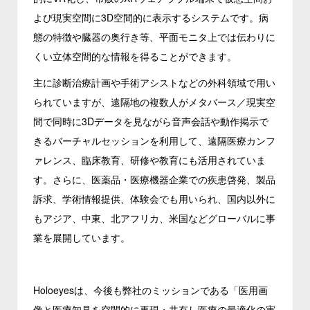
よび現実空間に3D空間的に表示するシステムです。病
態の特徴や臓器の奥行き等、平面モニタ上では伝わりに
くい立体空間的な情報を得ることができます。
主に診断治療計画や手術アシストなどの外科領域で用い
られていますが、遠隔地の複数人がメタバース／現実空
間で同時に3Dデータを見ながら音声会話や動作掲示で
きるバーチャルセッションを利用して、遠隔医療カンフ
ァレンス、臨床教育、研修や教育にも活用されていま
す。さらに、医薬品・医療機器企業での疾患啓発、製品
訴求、学術情報提供、体験会でも用いられ、国内以外に
もアジア、中東、北アフリカ、米国などグローバルに事
業を展開しています。
Holoeyesは、今後も弊社のミッションである「医用画
像と医療知見を空間的に再現・共有し医療の最適化の実