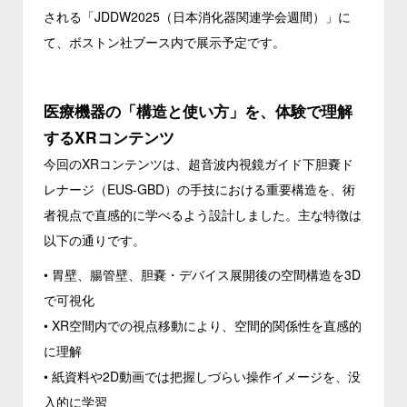
される「JDDW2025（日本消化器関連学会週間）」に
て、ボストン社ブース内で展示予定です。
医療機器の「構造と使い方」を、体験で理解
するXRコンテンツ
今回のXRコンテンツは、超音波内視鏡ガイド下胆嚢ド
レナージ（EUS-GBD）の手技における重要構造を、術
者視点で直感的に学べるよう設計しました。主な特徴は
以下の通りです。
• 胃壁、腸管壁、胆嚢・デバイス展開後の空間構造を3D
で可視化
• XR空間内での視点移動により、空間的関係性を直感的
に理解
• 紙資料や2D動画では把握しづらい操作イメージを、没
入的に学習