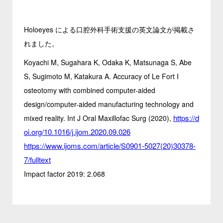
Holoeyes による口腔外科手術支援の英文論文が掲載さ
れました。
Koyachi M, Sugahara K, Odaka K, Matsunaga S, Abe
S, Sugimoto M, Katakura A. Accuracy of Le Fort I
osteotomy with combined computer-aided
design/computer-aided manufacturing technology and
https://d
mixed reality. Int J Oral Maxillofac Surg (2020),
oi.org/10.1016/j.ijom.2020.09.026
https://www.ijoms.com/article/S0901-5027(20)30378-
7/fulltext
Impact factor 2019: 2.068