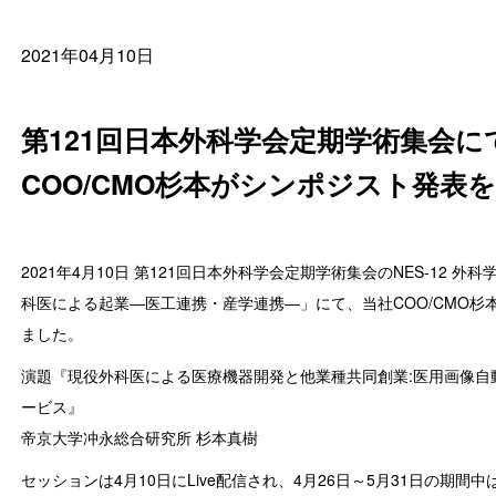
2021年04月10日
第121回日本外科学会定期学術集会に
COO/CMO杉本がシンポジスト発表
2021年4月10日 第121回日本外科学会定期学術集会のNES-12 外
科医による起業―医工連携・産学連携―」にて、当社COO/CMO杉
ました。
演題『現役外科医による医療機器開発と他業種共同創業:医用画像自動
ービス』
帝京大学冲永総合研究所 杉本真樹
セッションは4月10日にLive配信され、4月26日～5月31日の期間