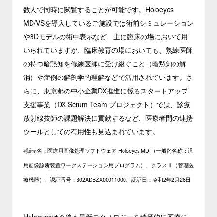
数人で同時に閲覧することが可能です。Holoeyes
MD/VSを導入しているご施設では術前シミュレーション
や3Dモデルの術中表示など、主に臨床の場において用
いられていますが、臨床教育の場においても、熟練医師
の持つ暗黙知を修練医師に受け継ぐこと（暗黙知の解
消）や症例の解剖学的理解などで活用されています。さ
らに、東京都の中小企業DX推進に係るスタートアップ
支援事業（DX Scrum Team プロジェクト）では、診療
放射線技師の課題解決に貢献するなど、医療者間の連携
ツールとしての有用性も見込まれています。
※販売名：医療用画像処理ソフトウェア Holoeyes MD （一般的名称：汎
用画像診断装置ワークステーション用プログラム）、クラスⅡ（管理医
療機器）、認証番号：302ADBZX00011000、認証日：令和2年2月28日
Holoeyesは今後も最新テクノロジーを積極的に医療に