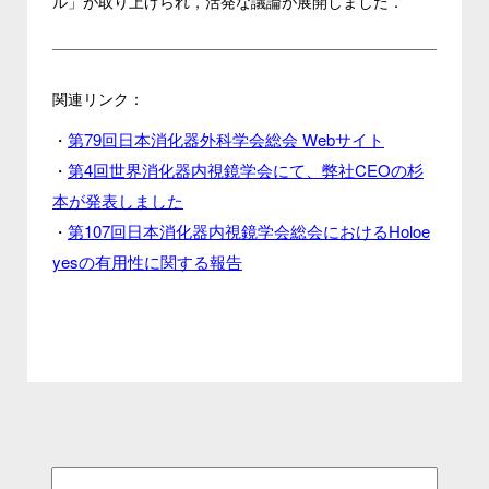
ル」が取り上げられ，活発な議論が展開しました．
関連リンク：
第79回日本消化器外科学会総会 Webサイト
・
第4回世界消化器内視鏡学会にて、弊社CEOの杉
・
本が発表しました
第107回日本消化器内視鏡学会総会におけるHoloe
・
yesの有用性に関する報告