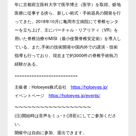
年に京都府立医科大学で医学博士（医学）を取得。僻地
医療に従事する傍ら、新しい術式・手術器具の開発を行
ってきた。2018年10月に亀岡市立病院にて脊椎センタ
ーを立ち上げ、主にバーチャル・リアリティ（VR）を
用いた脊椎治療やMISt（最小侵襲脊椎安定術）を導入し
ている。また,手術の技術開発や国内外での講演・技術
指導も行っており、現在まで約3000件の脊椎手術執刀
経験がある。
==========================
https://holoeyes.jp/
主催者：Holoeyes株式会社
https://holoeyes.jp/events/
イベントページ
〜〜〜〜〜〜〜〜〜〜〜〜〜〜〜〜〜〜
(注)開始時は音声をミュｰト(消音)にしてご参加くださ
い。
開催中は自由に参加、退出できます。