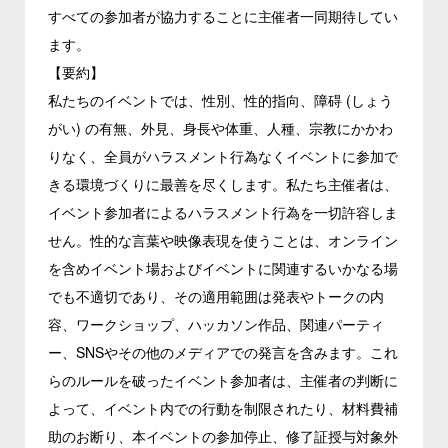
すべての参加者が協力することに主催者一同期待してい
ます。
【要約】
私たちのイベントでは、性別、性的指向、障碍 (しょう
がい) の有無、外見、身長や体重、人種、宗教にかかわ
りなく、全員がハラスメント行為なくイベントに参加で
きる環境づくりに最善を尽くします。私たち主催者は、
イベント参加者によるハラスメント行為を一切許容しま
せん。性的な言葉や映像表現を使うことは、オンライン
を含めイベント場およびイベントに関連するいかなる場
でも不適切であり、その適用範囲は発表やトークの内
容、ワークショップ、ハッカソン作品、関連パーティ
ー、SNSやその他のメディアでの発言を含みます。これ
らのルールを破ったイベント参加者は、主催者の判断に
よって、イベント内での行動を制限されたり、材料費補
助のお断り、本イベントの参加停止、修了証授与対象外