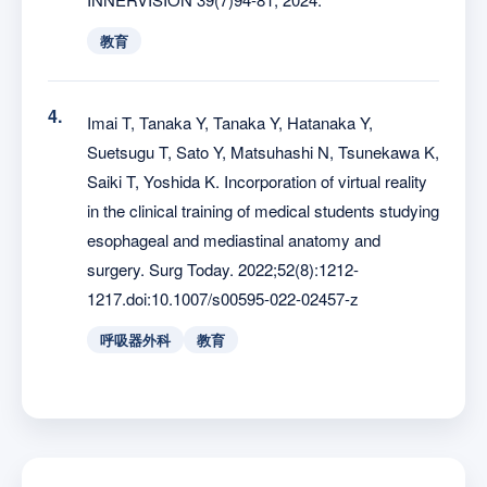
教育
Imai T, Tanaka Y, Tanaka Y, Hatanaka Y,
Suetsugu T, Sato Y, Matsuhashi N, Tsunekawa K,
Saiki T, Yoshida K. Incorporation of virtual reality
in the clinical training of medical students studying
esophageal and mediastinal anatomy and
surgery. Surg Today. 2022;52(8):1212-
1217.doi:10.1007/s00595-022-02457-z
呼吸器外科
教育