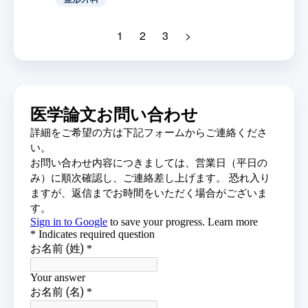
1
2
3
>