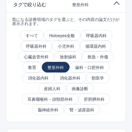
タグで絞り込む
整形外科
気になる診療領域のタグを選ぶと、その内容の論文だけが
表示されます。
すべて
Holoeyes全般
呼吸器内科
呼吸器外科
小児外科
循環器内科
心臓血管外科
放射線科
救急・外傷
教育
整形外科
歯科・口腔外科
消化器内科
消化器外科
獣医学
産婦人科
画像診断
耳鼻咽喉科・頭頸部外科
肝胆膵外科
脳神経外科
腎・泌尿器科